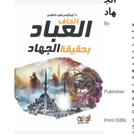
هاد
By:
و
ي
Publisher:
I
c
Print ISBN: