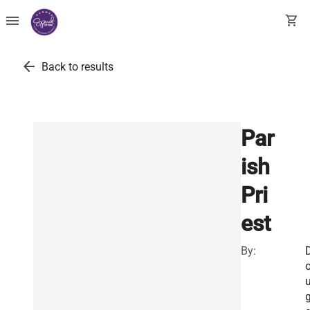
menu
shopping_cart
arrow_back
Back to results
Par
ish
Pri
est
By:
g