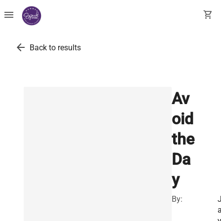
menu
shopping_cart
arrow_back
Back to results
Av
oid
the
Da
y
By: