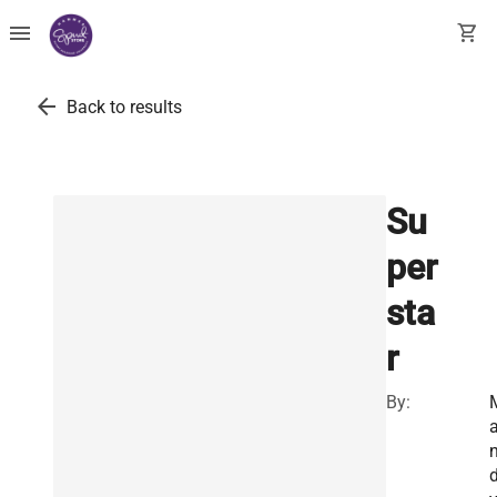
menu
shopping_cart
arrow_back
Back to results
Su
per
sta
r
By: