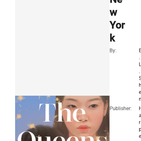
w
Yor
k
By:
.
.
Publisher:
r