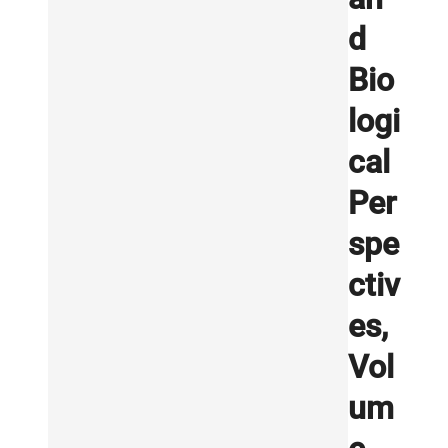
d
Bio
logi
cal
Per
spe
ctiv
es,
Vol
um