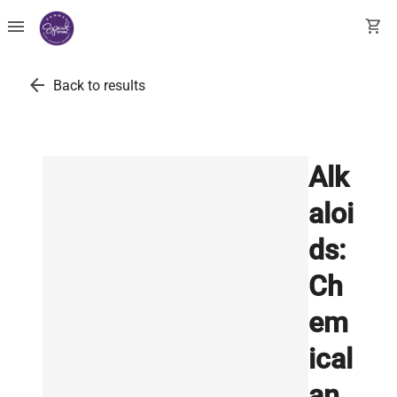
menu
shopping_cart
arrow_back
Back to results
Alk
aloi
ds:
Ch
em
ical
an