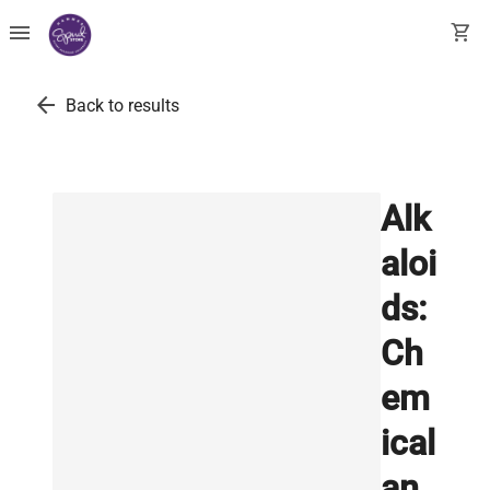
menu
shopping_cart
arrow_back
Back to results
Alk
aloi
ds:
Ch
em
ical
an