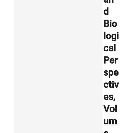
d
Bio
logi
cal
Per
spe
ctiv
es,
Vol
um