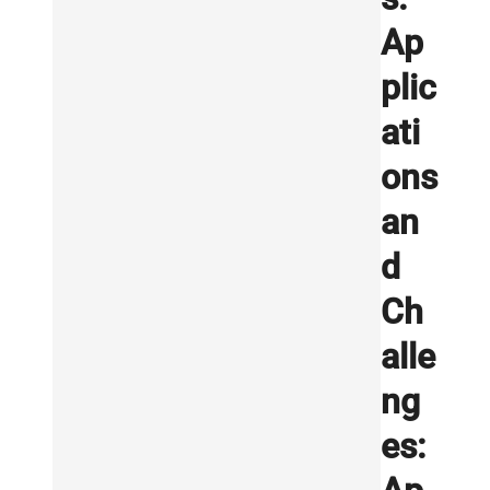
Ap
plic
ati
ons
an
d
Ch
alle
ng
es: