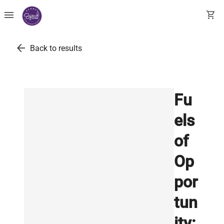
menu
shopping_cart
arrow_back
Back to results
Fu
els
of
Op
por
tun
ity: