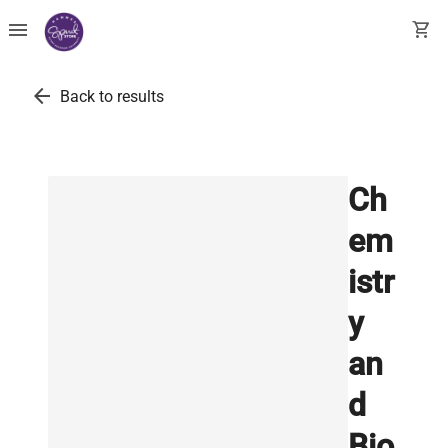
menu
shopping_cart
arrow_back
Back to results
Ch
em
istr
y
an
d
Bio