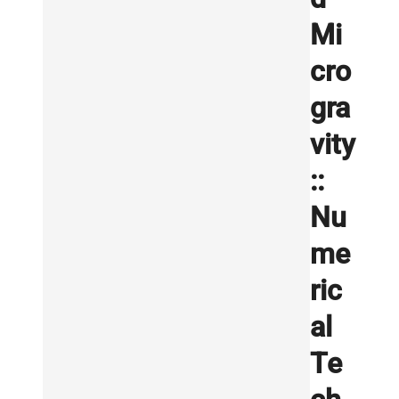
Mi
cro
gra
vity
::
Nu
me
ric
al
Te