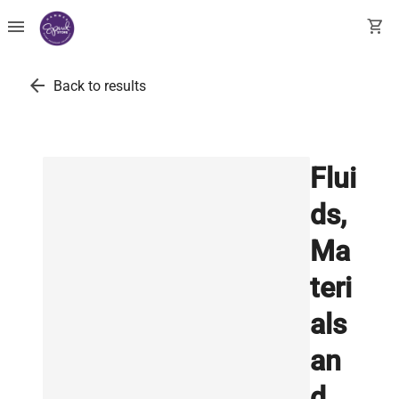
menu
shopping_cart
arrow_back
Back to results
Flui
ds,
Ma
teri
als
an
d