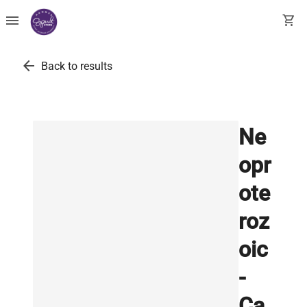
menu
shopping_cart
arrow_back
Back to results
Ne
opr
ote
roz
oic
-
Ca