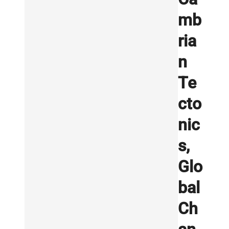
mb
ria
n
Te
cto
nic
s,
Glo
bal
Ch