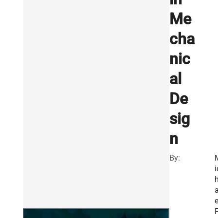
Me
cha
nic
al
De
sig
n
By:
i
e
F