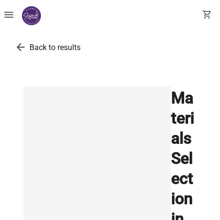
menu
shopping_cart
arrow_back
Back to results
Ma
teri
als
Sel
ect
ion
in