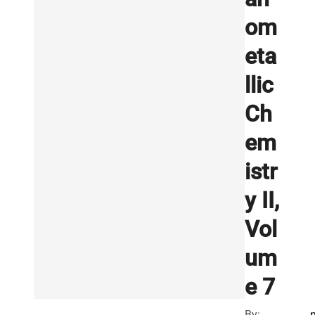
om
eta
llic
Ch
em
istr
y II,
Vol
um
e 7
By: