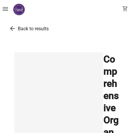
menu
shopping_cart
arrow_back
Back to results
Co
mp
reh
ens
ive
Org
an