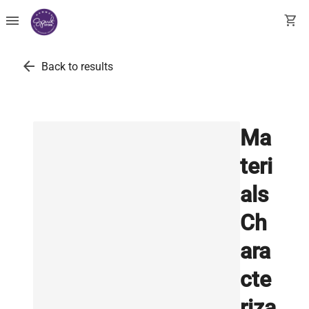
menu
shopping_cart
arrow_back
Back to results
Ma
teri
als
Ch
ara
cte
riza