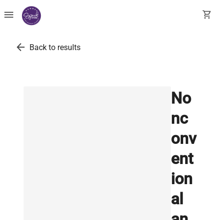
menu
shopping_cart
arrow_back
Back to results
No
nc
onv
ent
ion
al
an