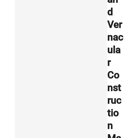
d
Ver
nac
ula
r
Co
nst
ruc
tio
n