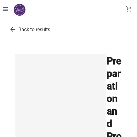
menu
shopping_cart
arrow_back
Back to results
Pre
par
ati
on
an
d
Pro