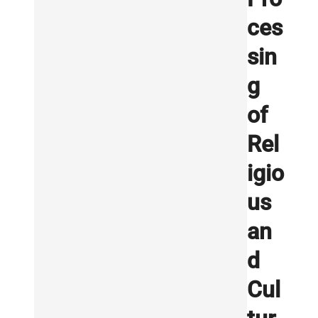
ces
sin
g
of
Rel
igio
us
an
d
Cul