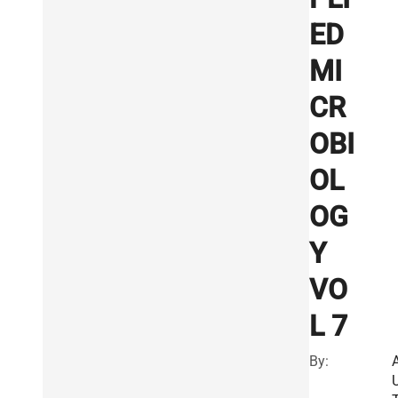
ED
MI
CR
OBI
OL
OG
Y
VO
L 7
By: