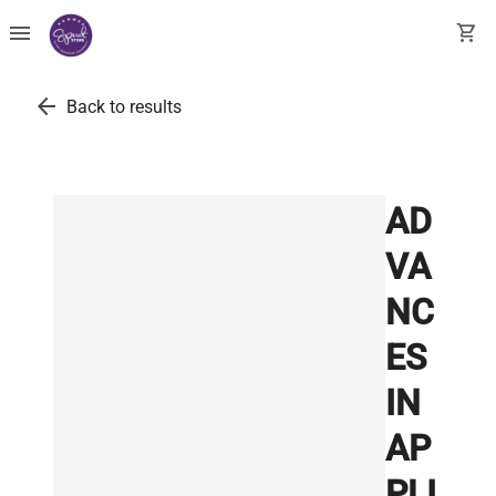
menu
shopping_cart
arrow_back
Back to results
AD
VA
NC
ES
IN
AP
PLI