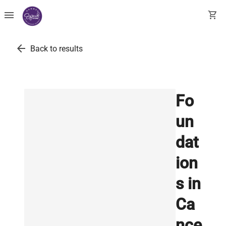
menu
shopping_cart
arrow_back
Back to results
Fo
un
dat
ion
s in
Ca
nce