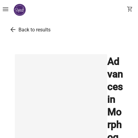
menu
shopping_cart
arrow_back
Back to results
Ad
van
ces
in
Mo
rph
og