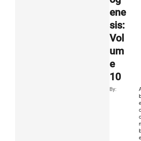
ene
sis:
Vol
um
e
10
By:
e
c
b
e