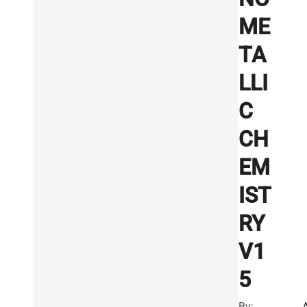
ME
TA
LLI
C
CH
EM
IST
RY
V1
5
By: