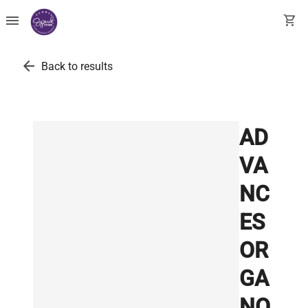
menu
shopping_cart
arrow_back
Back to results
AD
VA
NC
ES
OR
GA
NO