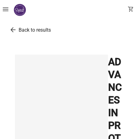
menu
shopping_cart
arrow_back
Back to results
AD
VA
NC
ES
IN
PR
OT