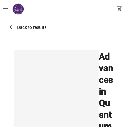
menu
shopping_cart
arrow_back
Back to results
Ad
van
ces
in
Qu
ant
um