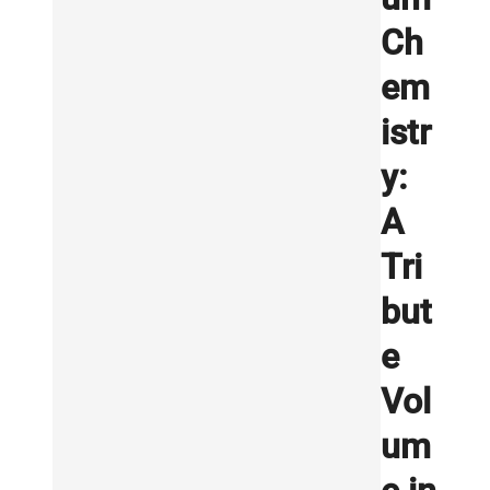
Ch
em
istr
y:
A
Tri
but
e
Vol
um