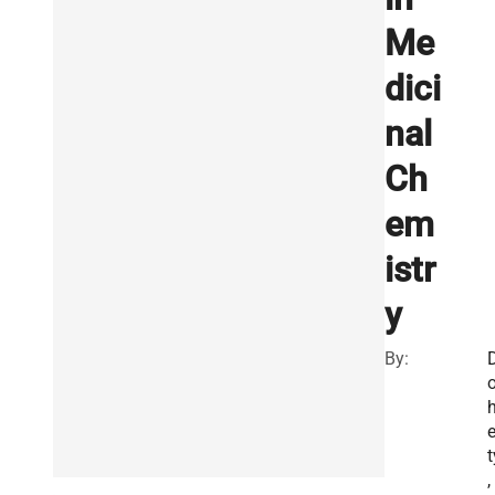
Me
dici
nal
Ch
em
istr
y
By:
e
t
,