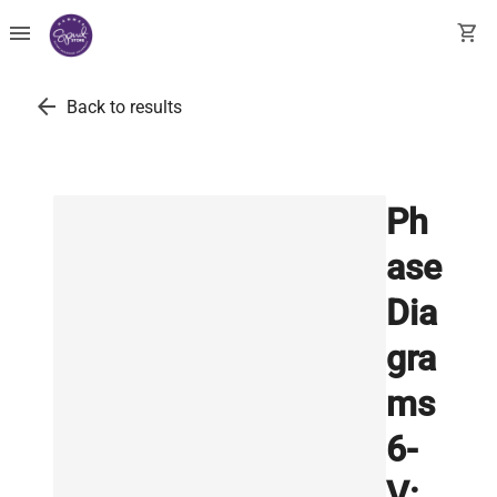
menu
shopping_cart
arrow_back
Back to results
Ph
ase
Dia
gra
ms
6-
V: