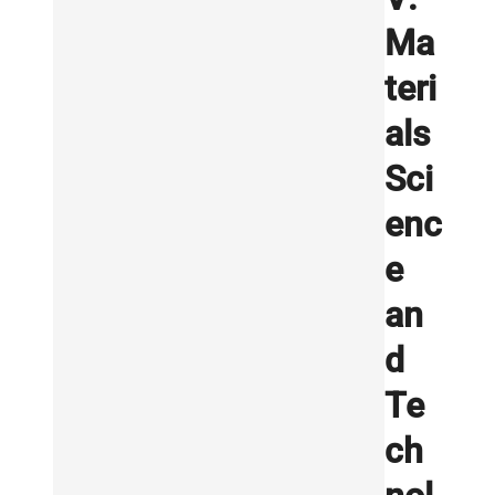
Ma
teri
als
Sci
enc
e
an
d
Te
ch