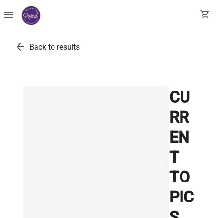
menu
shopping_cart
arrow_back
Back to results
CU
RR
EN
T
TO
PIC
S