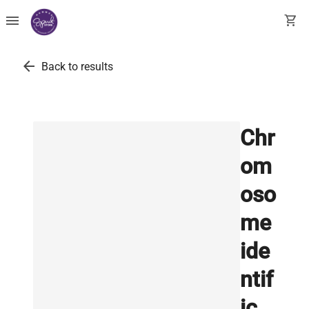
menu
shopping_cart
arrow_back
Back to results
Chr
om
oso
me
ide
ntif
ic