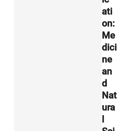
ati
on:
Me
dici
ne
an
d
Nat
ura
l