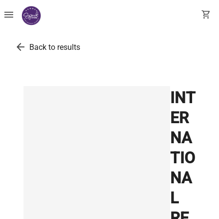
menu
shopping_cart
arrow_back
Back to results
INT
ER
NA
TIO
NA
L
RE