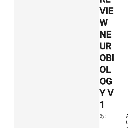
VIE
W
NE
UR
OBI
OL
OG
Y V
1
By: