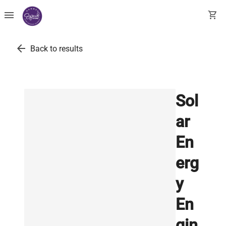
menu
shopping_cart
arrow_back
Back to results
Sol
ar
En
erg
y
En
gin