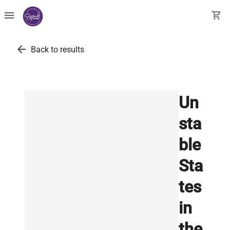
menu
shopping_cart
arrow_back
Back to results
Un
sta
ble
Sta
tes
in
the