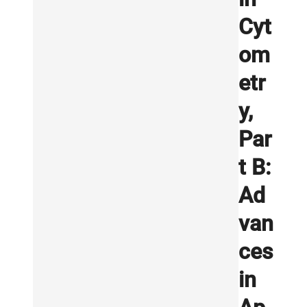
Cyt
om
etr
y,
Par
t B:
Ad
van
ces
in