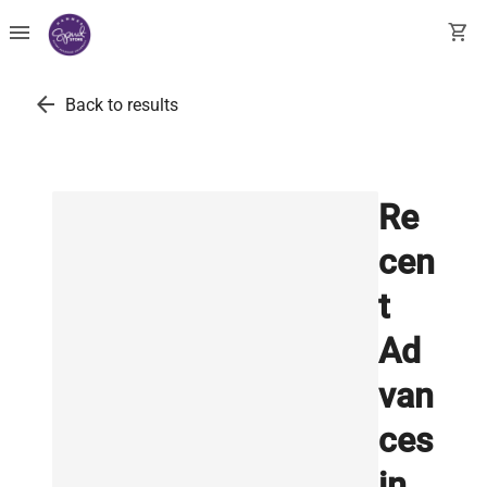
menu
shopping_cart
arrow_back
Back to results
Re
cen
t
Ad
van
ces
in