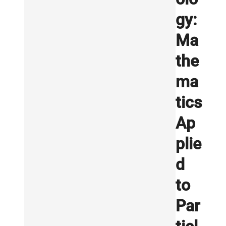
gy:
Ma
the
ma
tics
Ap
plie
d
to
Par