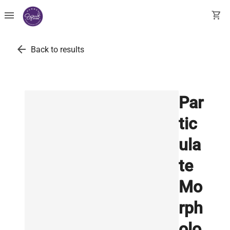
menu
shopping_cart
arrow_back
Back to results
Par
tic
ula
te
Mo
rph
olo