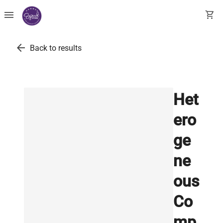
menu
shopping_cart
arrow_back
Back to results
Het
ero
ge
ne
ous
Co
mp