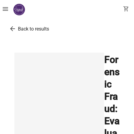
menu
shopping_cart
arrow_back
Back to results
For
ens
ic
Fra
ud:
Eva
lua