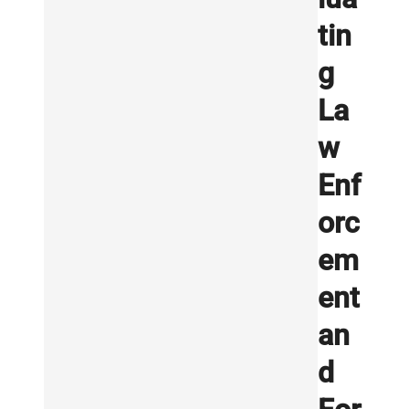
tin
g
La
w
Enf
orc
em
ent
an
d