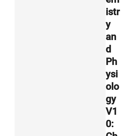
istr
y
an
d
Ph
ysi
olo
gy
V1
0: