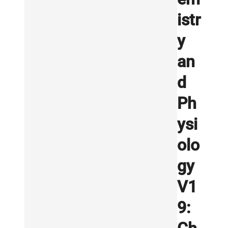
istr
y
an
d
Ph
ysi
olo
gy
V1
9: