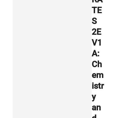
TE
S
2E
V1
A:
Ch
em
istr
y
an