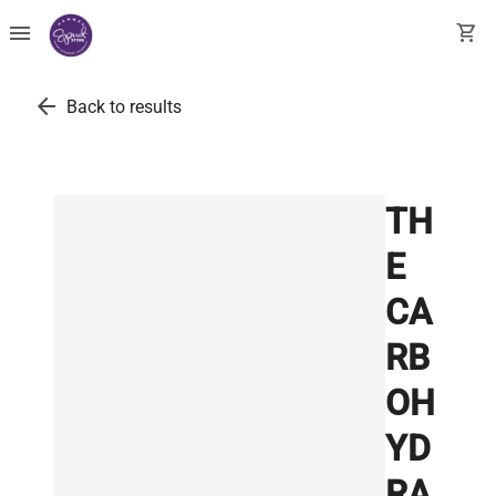
menu
shopping_cart
arrow_back
Back to results
TH
E
CA
RB
OH
YD
RA