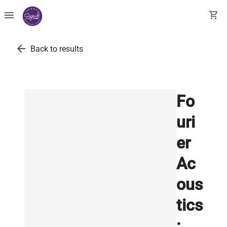
menu
shopping_cart
arrow_back
Back to results
Fo
uri
er
Ac
ous
tics
: