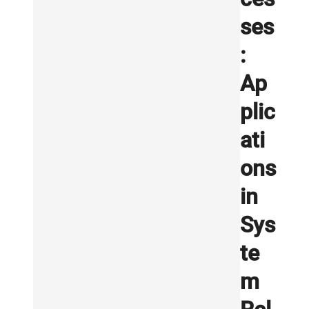
ses
:
Ap
plic
ati
ons
in
Sys
te
m