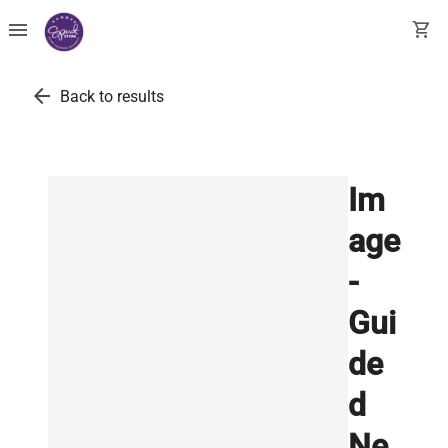
menu
shopping_cart
arrow_back
Back to results
Im
age
-
Gui
de
d
Ne