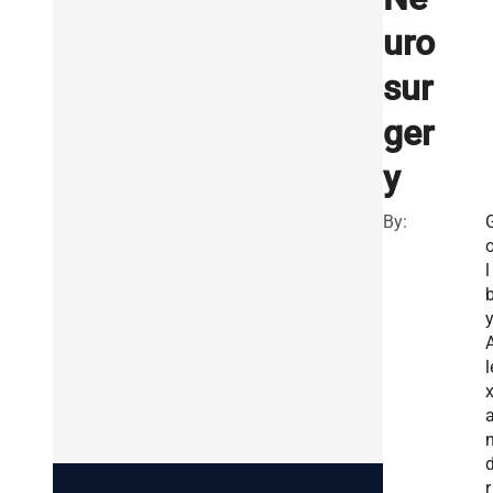
uro
sur
ger
y
By:
l
y
l
r