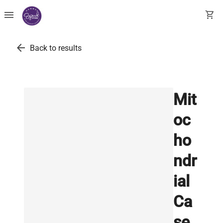
menu
shopping_cart
arrow_back
Back to results
Mit
oc
ho
ndr
ial
Ca
se