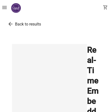
menu
shopping_cart
arrow_back
Back to results
Re
al-
Ti
me
Em
be
dd