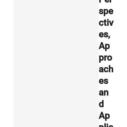
spe
ctiv
es,
Ap
pro
ach
es
an
d
Ap