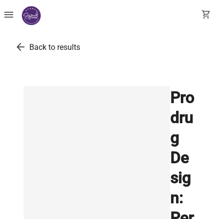
menu
shopping_cart
arrow_back
Back to results
Pro
dru
g
De
sig
n:
Per