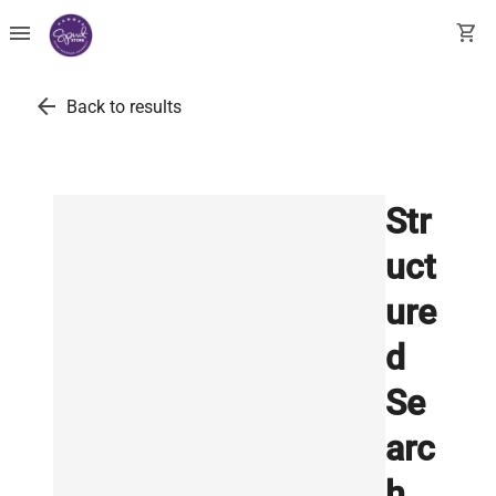
menu
shopping_cart
arrow_back
Back to results
Str
uct
ure
d
Se
arc
h