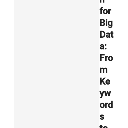
for
Big
Dat
a:
Fro
m
Ke
yw
ord
s