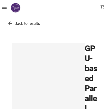
menu
shopping_cart
arrow_back
Back to results
GP
U-
bas
ed
Par
alle
l