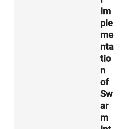
Im
ple
me
nta
tio
n
of
Sw
ar
m