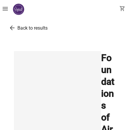
menu
shopping_cart
arrow_back
Back to results
Fo
un
dat
ion
s
of
Air