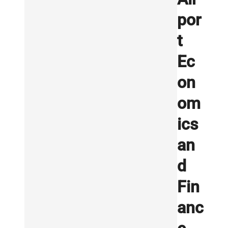
por
t
Ec
on
om
ics
an
d
Fin
anc