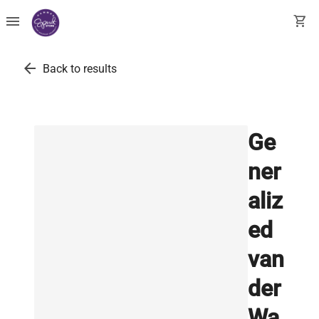
menu
shopping_cart
arrow_back
Back to results
Ge
ner
aliz
ed
van
der
Wa