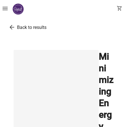
menu
shopping_cart
arrow_back
Back to results
Mi
ni
miz
ing
En
erg
y