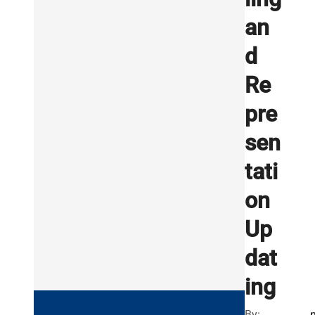
an
d
Re
pre
sen
tati
on
Up
dat
ing
By: