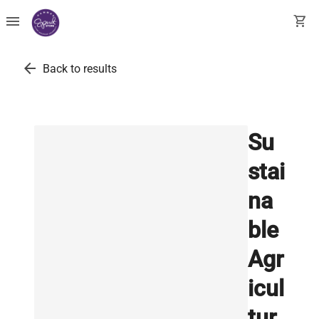
menu
shopping_cart
arrow_back
Back to results
Su
stai
na
ble
Agr
icul
tur